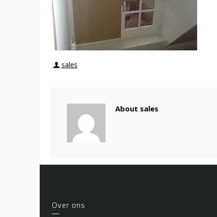
sales
About sales
Over ons