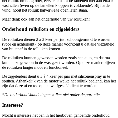
het rolluik omhoog doet, eerst checkt of de lamellen niet aan elkaar
vast zitten (even op de lamellen kloppen is voldoende). Bij harde
wind, nooit het rolluik halverwege open laten staan.
Maar denk ook aan het onderhoud van uw rolluiken!
Onderhoud rolluiken en zijgeleiders
De rolluiken dienen 2 á 3 keer per jaar schoongemaakt te worden
(voor en achterkant), op deze manier voorkomt u dat alle viezigheid
van buitenaf in de rolluiken komen.
De rolluiken kunnen gewassen worden zoals een auto, en daarna
kunnen ze gewoon in de was gezet worden. Op deze manier blijven
de rolluiken langer mooi en functioneel.
De zijgeleiders dient u 3 á 4 keer per jaar met siliconenspray in te
spuiten. Afhankelijk van de motor welke het rolluik bediend, kan het
zijn dat deze af en toe opnieuw afgesteld dient te worden.
*De onderhoudshandelingen vallen niet onder de garantie.
Interesse?
Mocht u interesse hebben in het hierboven genoemde onderhoud,