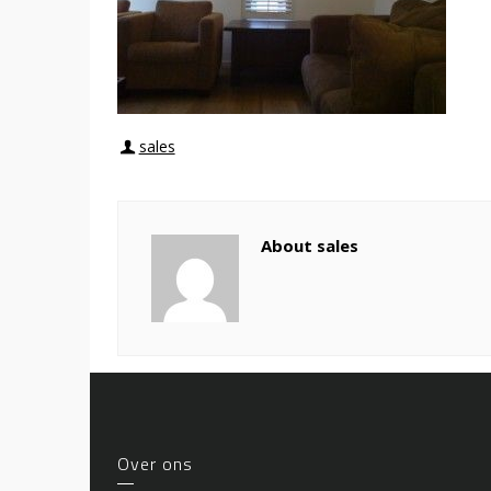
sales
About sales
Over ons