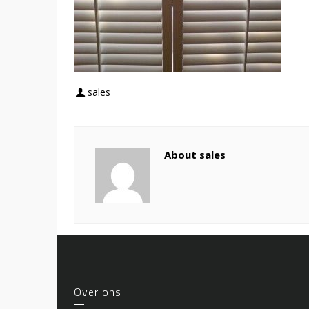
sales
About sales
Over ons