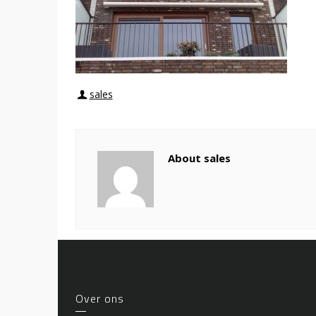
sales
About sales
Over ons