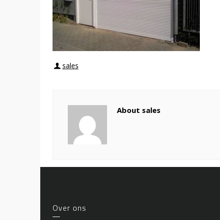
sales
About sales
Over ons