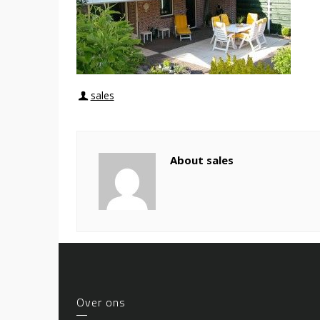
sales
About sales
Over ons