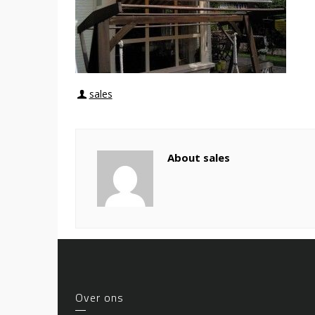
sales
About sales
Over ons