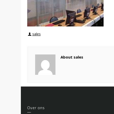
sales
About sales
Over ons